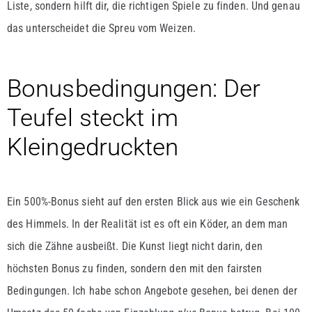
Liste, sondern hilft dir, die richtigen Spiele zu finden. Und genau
das unterscheidet die Spreu vom Weizen.
Bonusbedingungen: Der
Teufel steckt im
Kleingedruckten
Ein 500%-Bonus sieht auf den ersten Blick aus wie ein Geschenk
des Himmels. In der Realität ist es oft ein Köder, an dem man
sich die Zähne ausbeißt. Die Kunst liegt nicht darin, den
höchsten Bonus zu finden, sondern den mit den fairsten
Bedingungen. Ich habe schon Angebote gesehen, bei denen der