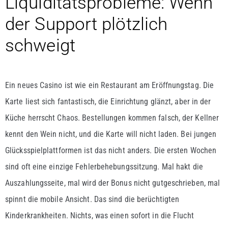
Liquiditätsprobleme: Wenn
der Support plötzlich
schweigt
Ein neues Casino ist wie ein Restaurant am Eröffnungstag. Die
Karte liest sich fantastisch, die Einrichtung glänzt, aber in der
Küche herrscht Chaos. Bestellungen kommen falsch, der Kellner
kennt den Wein nicht, und die Karte will nicht laden. Bei jungen
Glücksspielplattformen ist das nicht anders. Die ersten Wochen
sind oft eine einzige Fehlerbehebungssitzung. Mal hakt die
Auszahlungsseite, mal wird der Bonus nicht gutgeschrieben, mal
spinnt die mobile Ansicht. Das sind die berüchtigten
Kinderkrankheiten. Nichts, was einen sofort in die Flucht