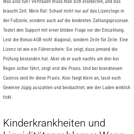
Was also tun? Vertrauen muss man sich erarbeiten, und das
braucht Zeit. Mein Rat: Schaut nicht nur auf das Lizenzlogo in
der Fußzeile, sondern auch auf die konkreten Zahlungsprozesse.
Testet den Support mit einer blöden Frage vor der Einzahlung.
Lest die Bonus-AGB nicht diagonal, sondern Zeile für Zeile. Eine
Lizenz ist wie ein Führerschein: Sie zeigt, dass jemand die
Prüfung bestanden hat. Aber ob er auch nachts um drei bei
Regen sicher fährt, zeigt erst die Praxis. Und bei brandneuen
Casinos seid ihr diese Praxis. Also fangt klein an, lasst euch
Gewinne zügig auszahlen und beobachtet, wie der Laden wirklich
tickt.
Kinderkrankheiten und