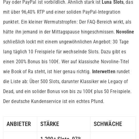
Pay oder PayPal ist vorbildlich. Ähnlich stark ist
Luna Slots
, das
mit über 96,40% RTP und einer soliden PayPal-Integration
punktet. Ein kleiner Wermutstropfen: Der FAQ-Bereich wirkt, als
hätte ihn jemand in der Mittagspause hingeschmissen.
Novoline
schließlich lockt mit einem ungewöhnlichen Angebot: 30 Tage
lang täglich 10 Freispiele für wechselnde Slots. Dazu gibt es
einen 200% Bonus bis 100€. Wer auf klassische Novoline-Titel
wie Book of Ra steht, ist hier genau richtig.
Interwetten
rundet
die Liste ab: Über 500 Slots, darunter Klassiker wie Legacy of
Dead, und ein solider Bonus von bis zu 100€ plus 50 Freispiele.
Der deutsche Kundenservice ist ein echtes Pfund.
ANBIETER
STÄRKE
SCHWÄCHE