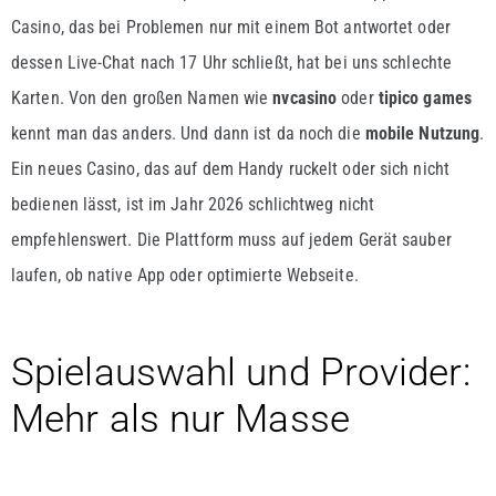
Casino, das bei Problemen nur mit einem Bot antwortet oder
dessen Live-Chat nach 17 Uhr schließt, hat bei uns schlechte
Karten. Von den großen Namen wie
nvcasino
oder
tipico games
kennt man das anders. Und dann ist da noch die
mobile Nutzung
.
Ein neues Casino, das auf dem Handy ruckelt oder sich nicht
bedienen lässt, ist im Jahr 2026 schlichtweg nicht
empfehlenswert. Die Plattform muss auf jedem Gerät sauber
laufen, ob native App oder optimierte Webseite.
Spielauswahl und Provider:
Mehr als nur Masse