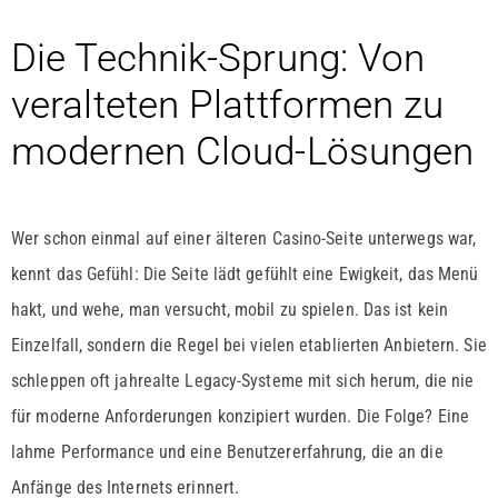
Die Technik-Sprung: Von
veralteten Plattformen zu
modernen Cloud-Lösungen
Wer schon einmal auf einer älteren Casino-Seite unterwegs war,
kennt das Gefühl: Die Seite lädt gefühlt eine Ewigkeit, das Menü
hakt, und wehe, man versucht, mobil zu spielen. Das ist kein
Einzelfall, sondern die Regel bei vielen etablierten Anbietern. Sie
schleppen oft jahrealte Legacy-Systeme mit sich herum, die nie
für moderne Anforderungen konzipiert wurden. Die Folge? Eine
lahme Performance und eine Benutzererfahrung, die an die
Anfänge des Internets erinnert.