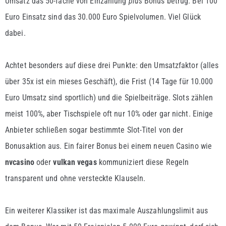
Umsatz das 50-fache von Einzahlung
plus
Bonus betrug. Bei 100
Euro Einsatz sind das 30.000 Euro Spielvolumen. Viel Glück
dabei.
Achtet besonders auf diese drei Punkte: den Umsatzfaktor (alles
über 35x ist ein mieses Geschäft), die Frist (14 Tage für 10.000
Euro Umsatz sind sportlich) und die Spielbeiträge. Slots zählen
meist 100%, aber Tischspiele oft nur 10% oder gar nicht. Einige
Anbieter schließen sogar bestimmte Slot-Titel von der
Bonusaktion aus. Ein fairer Bonus bei einem neuen Casino wie
nvcasino
oder
vulkan vegas
kommuniziert diese Regeln
transparent und ohne versteckte Klauseln.
Ein weiterer Klassiker ist das maximale Auszahlungslimit aus