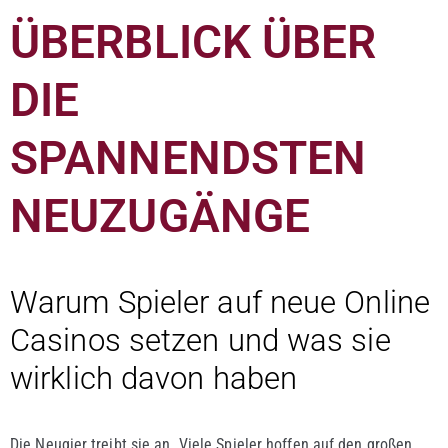
mÃ¡s difÃ­cil, y es posible que no encuentre uno en
ÜBERBLICK ÜBER
ningÃºn lado.
DIE
Aprender a jugar a los
SPANNENDSTEN
dados.
NEUZUGÄNGE
200 Freispiele Ohne Einzahlung Casino Ohne Lizenz
Los jugadores de casino quieren probabilidades justas y,
Warum Spieler auf neue Online
por lo tanto, buscan juegos que tengan el mayor porcentaje
Casinos setzen und was sie
de RTP posible.
wirklich davon haben
Blackjack Casino Vorteil
Hay muchos mÃ¡s tÃ­tulos que vale la pena mencionar, si
Die Neugier treibt sie an. Viele Spieler hoffen auf den großen