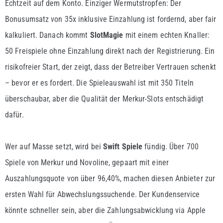
Echtzeit auf dem Konto. Einziger Wermutstropfen: Der
Bonusumsatz von 35x inklusive Einzahlung ist fordernd, aber fair
kalkuliert. Danach kommt
SlotMagie
mit einem echten Knaller:
50 Freispiele ohne Einzahlung direkt nach der Registrierung. Ein
risikofreier Start, der zeigt, dass der Betreiber Vertrauen schenkt
– bevor er es fordert. Die Spieleauswahl ist mit 350 Titeln
überschaubar, aber die Qualität der Merkur-Slots entschädigt
dafür.
Wer auf Masse setzt, wird bei
Swift Spiele
fündig. Über 700
Spiele von Merkur und Novoline, gepaart mit einer
Auszahlungsquote von über 96,40%, machen diesen Anbieter zur
ersten Wahl für Abwechslungssuchende. Der Kundenservice
könnte schneller sein, aber die Zahlungsabwicklung via Apple