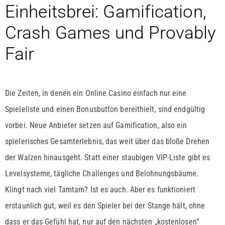
Einheitsbrei: Gamification,
Crash Games und Provably
Fair
Die Zeiten, in denen ein Online Casino einfach nur eine
Spieleliste und einen Bonusbutton bereithielt, sind endgültig
vorbei. Neue Anbieter setzen auf Gamification, also ein
spielerisches Gesamterlebnis, das weit über das bloße Drehen
der Walzen hinausgeht. Statt einer staubigen VIP-Liste gibt es
Levelsysteme, tägliche Challenges und Belohnungsbäume.
Klingt nach viel Tamtam? Ist es auch. Aber es funktioniert
erstaunlich gut, weil es den Spieler bei der Stange hält, ohne
dass er das Gefühl hat, nur auf den nächsten „kostenlosen“