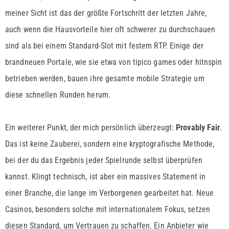
meiner Sicht ist das der größte Fortschritt der letzten Jahre,
auch wenn die Hausvorteile hier oft schwerer zu durchschauen
sind als bei einem Standard-Slot mit festem RTP. Einige der
brandneuen Portale, wie sie etwa von tipico games oder hitnspin
betrieben werden, bauen ihre gesamte mobile Strategie um
diese schnellen Runden herum.
Ein weiterer Punkt, der mich persönlich überzeugt:
Provably Fair
.
Das ist keine Zauberei, sondern eine kryptografische Methode,
bei der du das Ergebnis jeder Spielrunde selbst überprüfen
kannst. Klingt technisch, ist aber ein massives Statement in
einer Branche, die lange im Verborgenen gearbeitet hat. Neue
Casinos, besonders solche mit internationalem Fokus, setzen
diesen Standard, um Vertrauen zu schaffen. Ein Anbieter wie