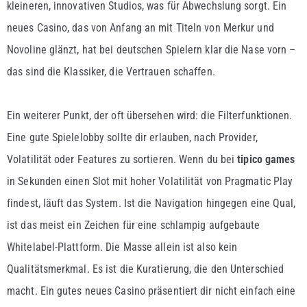
kleineren, innovativen Studios, was für Abwechslung sorgt. Ein
neues Casino, das von Anfang an mit Titeln von Merkur und
Novoline glänzt, hat bei deutschen Spielern klar die Nase vorn –
das sind die Klassiker, die Vertrauen schaffen.
Ein weiterer Punkt, der oft übersehen wird: die Filterfunktionen.
Eine gute Spielelobby sollte dir erlauben, nach Provider,
Volatilität oder Features zu sortieren. Wenn du bei
tipico games
in Sekunden einen Slot mit hoher Volatilität von Pragmatic Play
findest, läuft das System. Ist die Navigation hingegen eine Qual,
ist das meist ein Zeichen für eine schlampig aufgebaute
Whitelabel-Plattform. Die Masse allein ist also kein
Qualitätsmerkmal. Es ist die Kuratierung, die den Unterschied
macht. Ein gutes neues Casino präsentiert dir nicht einfach eine